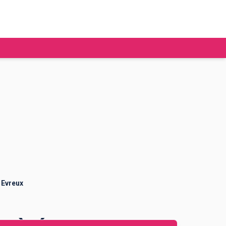
tudier à l'étranger
Ecoles de commerce
Job étudiant
BAFA
Ecoles d'ingénieur
ie étudiante
Universités
ogement étudiant
 Evreux
ourses