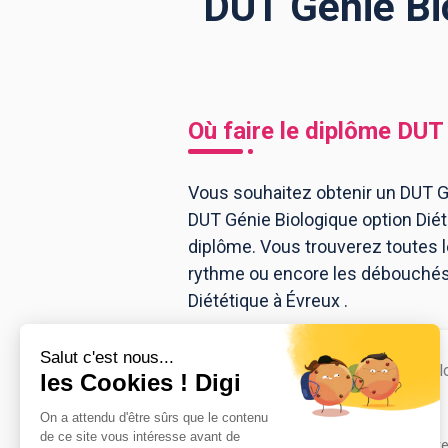
DUT Génie Bio
BTS
Écoles
Masters
Licences pro
Articles
Où faire le diplôme
DUT 
CAP
Bac pro
Vous souhaitez obtenir un DUT Gé
DUT Génie Biologique option Dié
Bachelors
diplôme. Vous trouverez toutes 
rythme ou encore les débouchés, 
Diététique à Évreux .
IUT d'Evreux
DUT Génie biolo
Accède à la fiche pour obtenir tout