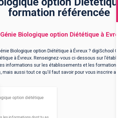
logique option Diététiqu
formation référencée
Génie Biologique option Diététique
à
Evr
nie Biologique option Diététique à Évreux ? digiSchool O
tétique à Évreux. Renseignez-vous ci-dessous sur l'étab
les informations sur les établissements et les formatio
mais aussi tout ce qu'il faut savoir pour vous inscrire a
gique option diététique
es les informations dont tu as