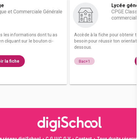
ge
Lycée géné
ue et Commerciale Générale
CPGE Classe
commerciale
es les informations dont tu as
Accède à la fiche pour obtenir t
n cliquant sur le bouton ci-
besoin pour réussir ton orientati
dessous.
ir la fiche
Bac+1
le réseau digiSchool
C.G.U/C.G.V
Contact
Tous droits réservé