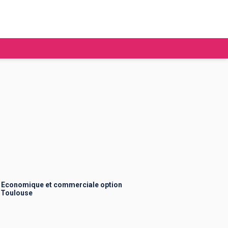
tudier à l'étranger
Ecoles de commerce
Job étudiant
BAFA
Ecoles d'ingénieur
ie étudiante
Universités
ogement étudiant
 Economique et commerciale option
 Toulouse
ourses