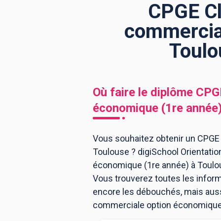
CPGE Cl
commercial
BTS
Écoles
Masters
Toulo
Licences pro
Articles
CAP
Où faire le diplôme
CPGE
Bac pro
économique (1re année
Bachelors
Vous souhaitez obtenir un CPGE
Toulouse ? digiSchool Orientati
économique (1re année) à Toulou
Vous trouverez toutes les infor
encore les débouchés, mais aussi
commerciale option économique 