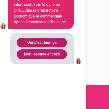
ral et technologique Ozenne
intéressé(e) par le diplôme
 préparatoire Economique et
CPGE Classe préparatoire
 option économique (1re année)
Economique et commerciale
option économique à Toulouse
outes les informations dont tu as
on en cliquant sur le bouton ci-
Oui c'est bien ça
Voir la fiche
Non, essaye encore
s 2011-
2026