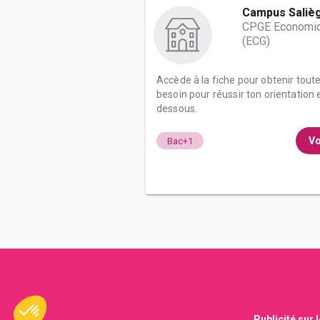
Campus Saliè
CPGE Economiq
(ECG)
Accède à la fiche pour obtenir tout
besoin pour réussir ton orientation e
dessous.
Vo
Bac+1
Publicité sur 