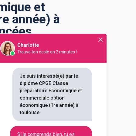
mique et
re année) à
encées
Charlotte
Trouve ton école en 2 minutes !
merciale option
Je suis intéressé(e) par le
diplôme CPGE Classe
 économique (1re année) à
préparatoire Economique et
mique et commerciale option
commerciale option
Toulouse qui mène à ce diplôme.
économique (1re année) à
 le programme, le rythme ou
toulouse
asse préparatoire Economique et
Si je comprends bien, tu es