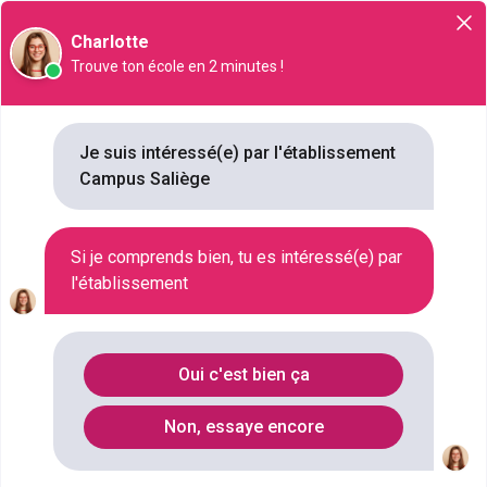
Orientation
Charlotte
Trouve ton école en 2 minutes !
Je suis intéressé(e) par l'établissement
Campus Saliège
Campus Saliège
3 rue Bernanos, 31131, Balma
Si je comprends bien, tu es intéressé(e) par
l'établissement
VILLE
BALMA
STATUT
PRIVÉ
Oui c'est bien ça
TYPE D'ÉTABLISSEMENT
LYCÉE
Non, essaye encore
NB FORMATIONS
9