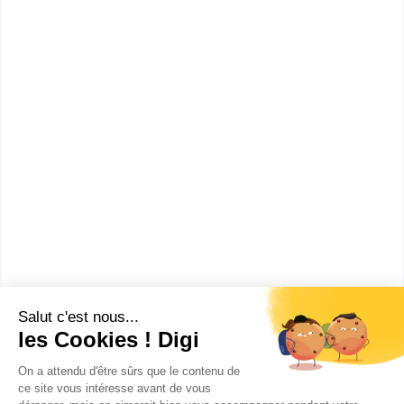
informations dont tu as besoin pour réussir ton
orientation en cliquant sur le bouton ci-dessous.
Bac+2
Voir la fiche
Lycée Condorcet (Paris)
CPGE Classe préparatoire de
lettres et sciences humaines (2e
année ENS Lyon) Anglais
Accède à la fiche pour obtenir toutes les
informations dont tu as besoin pour réussir ton
orientation en cliquant sur le bouton ci-dessous.
Bac+2
Voir la fiche