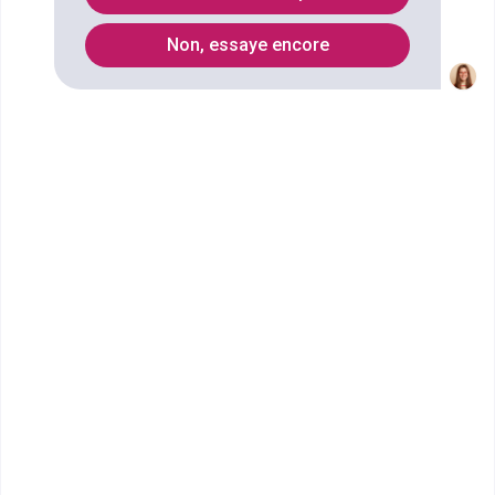
Non, essaye encore
Vous souhaitez obtenir un CPGE Classe préparatoire
de lettres et sciences humaines (2e année ENS
Lyon) Anglais à Meaux ? digiSchool Orientation a
trouvé pour vous 19 CPGE Classe préparatoire de
lettres et sciences humaines (2e année ENS Lyon)
Anglais à Meaux. Renseignez-vous ci-dessous sur
l'établissement à Meaux qui mène à ce diplôme.
Vous trouverez toutes les informations sur les
établissements et les formations comme le
programme, le rythme ou encore les débouchés,
mais aussi tout ce qu'il faut savoir pour vous
inscrire au CPGE Classe préparatoire de lettres et
sciences humaines (2e année ENS Lyon) Anglais à
Meaux .