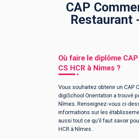
CAP Commerci
Restaurant 
BTS
Écoles
Masters
Licences pro
Articles
CAP
Où faire le diplôme
CAP 
Bac pro
CS HCR
à
Nimes
?
Bachelors
Vous souhaitez obtenir un CAP 
digiSchool Orientation a trouvé
Nîmes. Renseignez-vous ci-desso
informations sur les établissem
aussi tout ce qu'il faut savoir 
HCR à Nîmes .