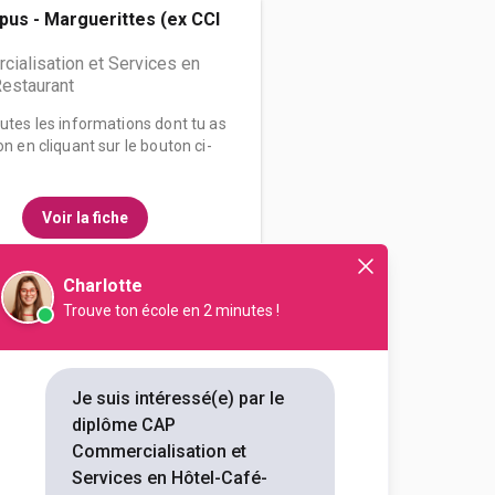
us - Marguerittes (ex CCI
ialisation et Services en
Restaurant
outes les informations dont tu as
on en cliquant sur le bouton ci-
Voir la fiche
Charlotte
Trouve ton école en 2 minutes !
us - Montpellier (ex CCI Sud
ialisation et Services en
Restaurant
Je suis intéressé(e) par le
diplôme CAP
outes les informations dont tu as
Commercialisation et
on en cliquant sur le bouton ci-
Services en Hôtel-Café-