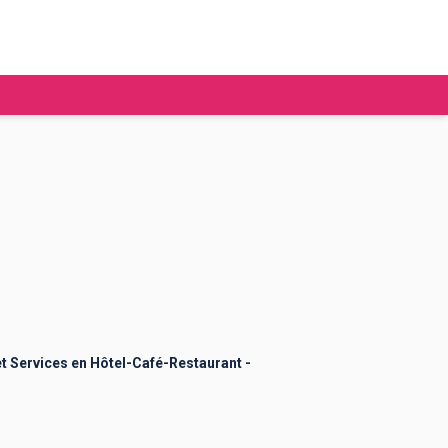
tudier à l'étranger
Ecoles de commerce
Job étudiant
BAFA
Ecoles d'ingénieur
ie étudiante
Universités
ogement étudiant
 Services en Hôtel-Café-Restaurant -
ourses