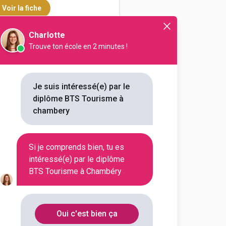
Voir la fiche
Charlotte
Trouve ton école en 2 minutes !
national
me
Je suis intéressé(e) par le
diplôme BTS Tourisme à
outes les informations dont tu as
chambery
on en cliquant sur le bouton ci-
Si je comprends bien, tu es
Voir la fiche
intéressé(e) par le diplôme
BTS Tourisme à Chambéry
oise Croizat
me
Oui c'est bien ça