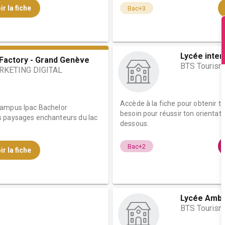
ir la fiche
Bac+3
Lycée inter
 Factory - Grand Genève
BTS Touris
KETING DIGITAL
Accède à la fiche pour obtenir t
campus Ipac Bachelor
besoin pour réussir ton orientati
s paysages enchanteurs du lac
dessous.
Bac+2
ir la fiche
Lycée Ambr
BTS Touris