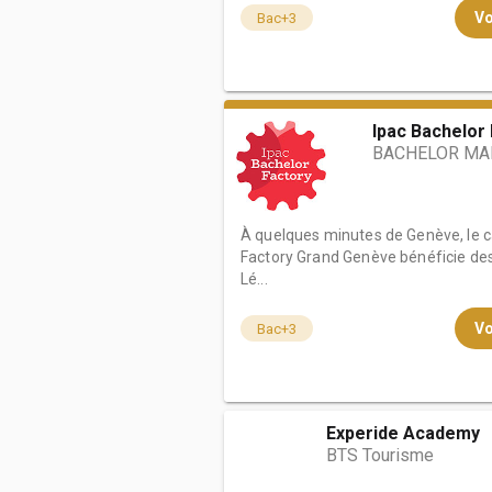
Vo
Bac+3
Ipac Bachelor
BACHELOR MAR
À quelques minutes de Genève, le 
Factory Grand Genève bénéficie de
Lé...
Vo
Bac+3
Experide Academy
BTS Tourisme