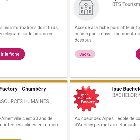
BTS Touris
es les informations dont tu as
Accède à la fiche pour obtenir t
n cliquant sur le bouton ci-
besoin pour réussir ton orientati
dessous.
ir la fiche
Bac+2
 Factory - Chambéry-
Ipac Bachel
BACHELOR 
SSOURCES HUMAINES
bertville c'est 30 ans de
Au coeur des Alpes, l'école de 
ompétences solides en matière
d'Annecy permet aux étudiants d