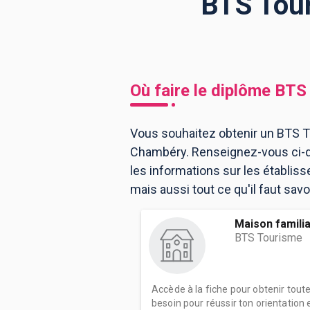
BTS Tour
BTS
Écoles
Masters
Licences pro
Articles
Où faire le diplôme
BTS 
CAP
Bac pro
Vous souhaitez obtenir un BTS T
Chambéry. Renseignez-vous ci-d
Bachelors
les informations sur les établi
mais aussi tout ce qu'il faut sa
Maison familia
BTS Tourisme
Accède à la fiche pour obtenir tout
besoin pour réussir ton orientation e