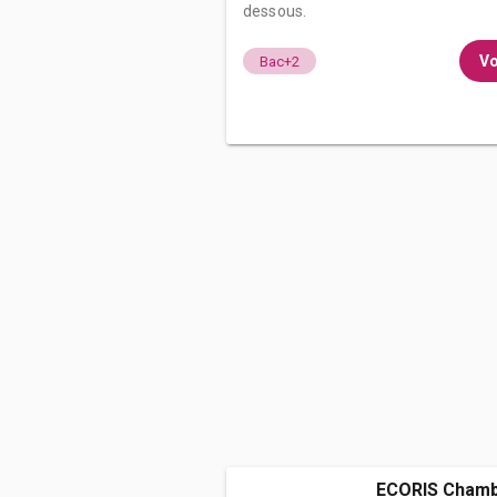
dessous.
Vo
Bac+2
ECORIS Chamb