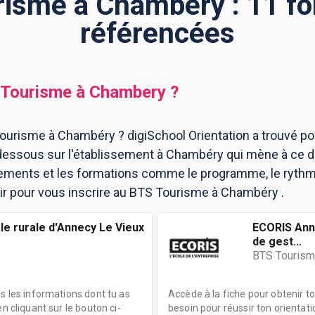
isme à Chambéry : 11 f
référencées
Tourisme
à
Chambery
?
ourisme à Chambéry ? digiSchool Orientation a trouvé p
essous sur l'établissement à Chambéry qui mène à ce d
ssements et les formations comme le programme, le ryth
voir pour vous inscrire au BTS Tourisme à Chambéry .
le rurale d'Annecy Le Vieux
ECORIS Ann
de gest...
BTS Touris
es les informations dont tu as
Accède à la fiche pour obtenir t
n cliquant sur le bouton ci-
besoin pour réussir ton orientati