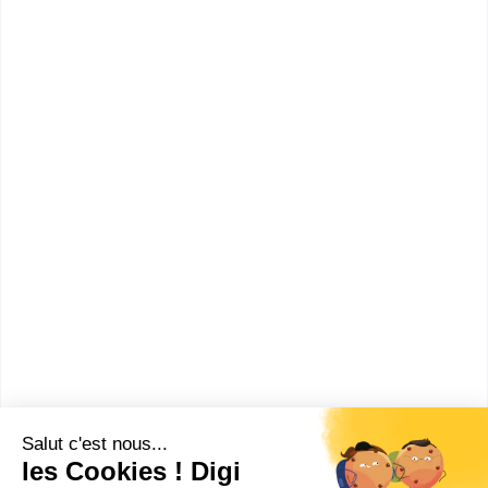
Boostez votre carrière en décrochant votre diplôme
reconnu Bac + 2 ou Bac + 5 en al...
Bac+2
Voir la fiche
ITPA
BTS CCST ( ex TC )
Accède à la fiche pour obtenir toutes les
informations dont tu as besoin pour réussir ton
orientation en cliquant sur le bouton ci-dessous.
Bac+2
Voir la fiche