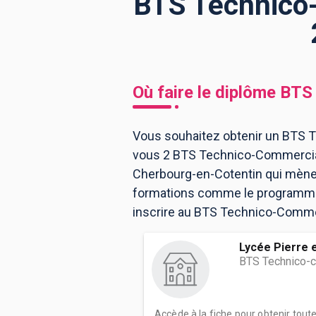
BTS Technico-
BTS
Écoles
Masters
Licences pro
Articles
Où faire le diplôme
BTS 
CAP
Bac pro
Vous souhaitez obtenir un BTS T
vous 2 BTS Technico-Commercial
Bachelors
Cherbourg-en-Cotentin qui mène 
formations comme le programme, 
inscrire au BTS Technico-Commer
Lycée Pierre e
BTS Technico-
Accède à la fiche pour obtenir tout