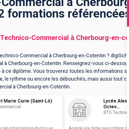
Commercial à Cherbourg
2 formations référencée
Technico-Commercial
à
Cherbourg-en-co
echnico-Commercial à Cherbourg-en-Cotentin ? digiSchoo
 à Cherbourg-en-Cotentin. Renseignez-vous ci-dessous 
à ce diplôme. Vous trouverez toutes les informations su
le rythme ou encore les débouchés, mais aussi tout ce q
cial à Cherbourg-en-Cotentin .
t Marie Curie (Saint-Lô)
Lycée Alexi
commercial
Octev...
BTS Technic
es les informations dont tu as
Accède à la fiche pour obtenir t