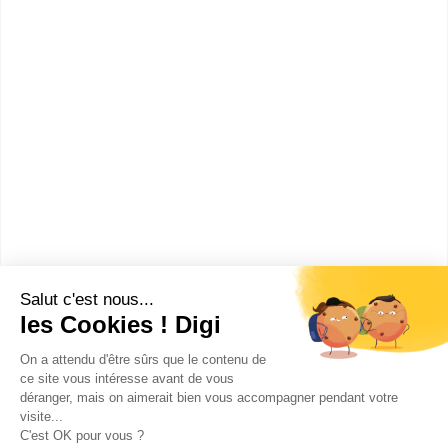
Bac+2
Voir la fiche
ENSUP Business School -
Saint Quentin en Yve...
BTS SAM
Présentation du campus de Saint-Quentin-en-
Yvelines Le campus de Saint-Quentin-en-Yvelines est
situé dans la z...
Bac+2
Voir la fiche