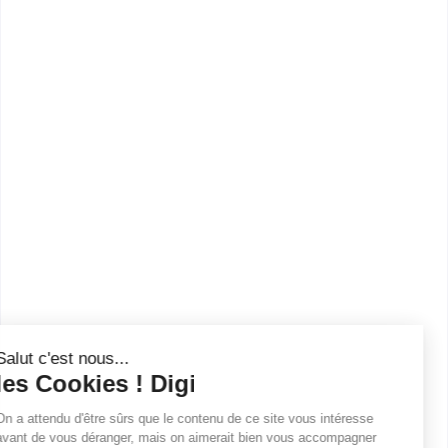
ce diplôme. Vous trouverez toutes les informations
sur les établissements et les formations comme le
programme, le rythme ou encore les débouchés,
mais aussi tout ce qu'il faut savoir pour vous
inscrire au BP Arts de la cuisine à Poitiers .
Campus des métiers Henri
Denoue Niort
BP Cuisinier
Accède à la fiche pour obtenir toutes les
informations dont tu as besoin pour réussir ton
orientation en cliquant sur le bouton ci-dessous.
Bac ou équivalent
Voir la fiche