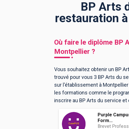
BP Arts d
restauration à
BTS
Écoles
Masters
Licences pro
Articles
Où faire le diplôme
BP A
CAP
Montpellier
?
Bac pro
Bachelors
Vous souhaitez obtenir un BP Art
trouvé pour vous 3 BP Arts du se
sur l'établissement à Montpellie
les formations comme le program
inscrire au BP Arts du service et
Purple Campus
Form...
Brevet Professi