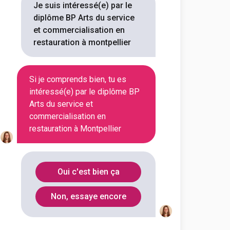
ation en Restauration
Je suis intéressé(e) par le
diplôme BP Arts du service
outes les informations dont tu as
et commercialisation en
on en cliquant sur le bouton ci-
restauration à montpellier
Voir la fiche
Si je comprends bien, tu es
intéressé(e) par le diplôme BP
Arts du service et
commercialisation en
us - Béziers (ex CCI Sud
restauration à Montpellier
ssionnel Arts du Service et
ation en Restauration
outes les informations dont tu as
Oui c'est bien ça
on en cliquant sur le bouton ci-
Non, essaye encore
Voir la fiche