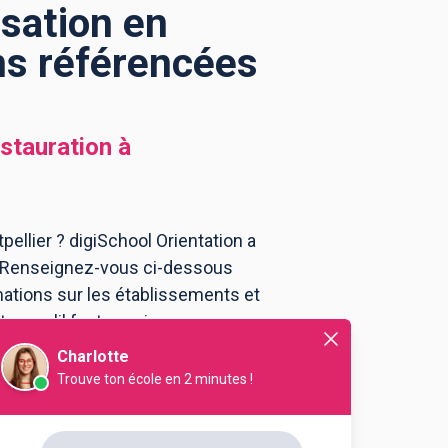
sation en
ons référencées
estauration
à
ellier ? digiSchool Orientation a
r. Renseignez-vous ci-dessous
mations sur les établissements et
ce qu'il faut savoir pour vous
Charlotte
Trouve ton école en 2 minutes !
us - Marguerittes (ex CCI
ssionnel Arts du Service et