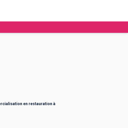
tudier à l'étranger
Ecoles de commerce
Job étudiant
BAFA
Ecoles d'ingénieur
ie étudiante
Universités
ogement étudiant
cialisation en restauration à
ourses