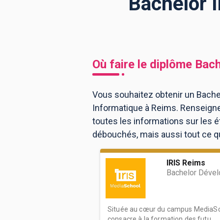
Bachelor I
BTS
Écoles
Masters
Licences pro
Articles
Où faire le diplôme
Bach
CAP
Bac pro
Vous souhaitez obtenir un Bachel
Informatique à Reims. Renseigne
Bachelors
toutes les informations sur les
débouchés, mais aussi tout ce qu'
IRIS Reims
Bachelor Déve
Située au cœur du campus MediaScho
consacre à la formation des futu...