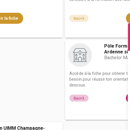
ir la fiche
Bac+3
Pôle Forma
Ardenne site
Bachelor Man
Accède à la fiche pour obtenir t
besoin pour réussir ton orientati
dessous.
Bac+3
on UIMM Champagne-