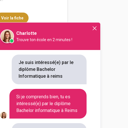
Voir la fiche
Charlotte
Trouve ton école en 2 minutes !
tion UIMM Champagne-
 d...
ager d’activité
Je suis intéressé(e) par le
diplôme Bachelor
outes les informations dont tu as
Informatique à reims
on en cliquant sur le bouton ci-
Si je comprends bien, tu es
Voir la fiche
intéressé(e) par le diplôme
Bachelor informatique à Reims