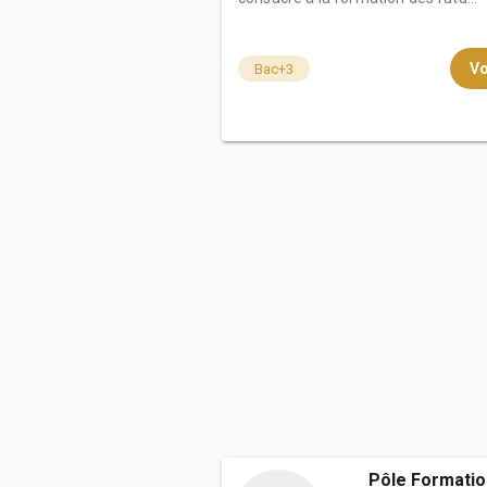
Vo
Bac+3
Pôle Formati