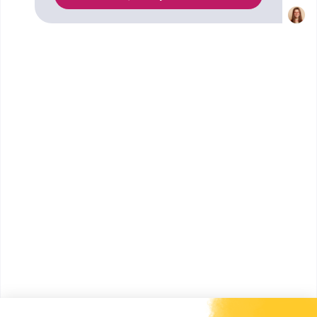
Orientation a trouvé pour vous 1 Bac Pro Technicien
géomètre - topographe à Montauban. Renseignez-
vous ci-dessous sur l'établissement à Montauban
qui mène à ce diplôme. Vous trouverez toutes les
informations sur les établissements et les
formations comme le programme, le rythme ou
encore les débouchés, mais aussi tout ce qu'il faut
savoir pour vous inscrire au Bac Pro Technicien
géomètre - topographe à Montauban .
Lycée professionnel
Beaumont de Lomagne
bac pro Technicien géomètre -
topographe
Accède à la fiche pour obtenir toutes les
informations dont tu as besoin pour réussir ton
orientation en cliquant sur le bouton ci-dessous.