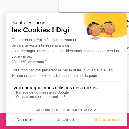
Lycée profess
bac pro Cuisine
Accède à la fiche pour obtenir tout
besoin pour réussir ton orientation e
dessous.
Bac ou équivalent