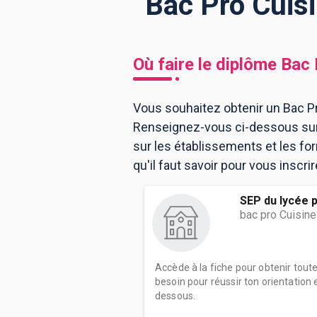
Bac Pro Cuisi
BTS
Écoles
Masters
Où faire le diplôme
Bac 
Licences pro
Articles
Vous souhaitez obtenir un Bac Pr
CAP
Renseignez-vous ci-dessous sur 
Bac pro
sur les établissements et les f
Bachelors
qu'il faut savoir pour vous inscri
SEP du lycée p
bac pro Cuisine
Accède à la fiche pour obtenir tout
besoin pour réussir ton orientation e
dessous.