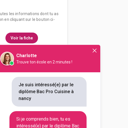
outes les informations dont tu as
on en cliquant sur le bouton ci-
Voir la fiche
Charlotte
Trouve ton école en 2 minutes !
olaire Notre-Dame - Saint-
ine
Je suis intéressé(e) par le
diplôme Bac Pro Cuisine à
outes les informations dont tu as
nancy
on en cliquant sur le bouton ci-
Si je comprends bien, tu es
Voir la fiche
intéressé(e) par le diplôme Bac