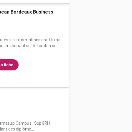
pean Bordeaux Business
outes les informations dont tu as
on en cliquant sur le bouton ci-
la fiche
 Formasup Campus, SupGRH,
dant des diplôme...