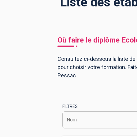
Liste des éta
BTS
Écoles
Masters
Licences pro
Articles
Où faire le diplôme
Ecol
CAP
Bac pro
Consultez ci-dessous la liste d
pour choisir votre formation. Fa
Bachelors
Pessac
FILTRES
Nom