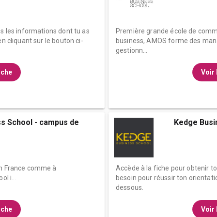
es les informations dont tu as
Première grande école de comme
n cliquant sur le bouton ci-
business, AMOS forme des mana
gestionn...
fiche
Voir 
s School - campus de
Kedge Busi
 en France comme à
Accède à la fiche pour obtenir t
l i...
besoin pour réussir ton orientati
dessous.
fiche
Voir 