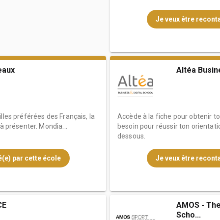
Je veux être reconta
eaux
Altéa Busin
lles préférées des Français, la
Accède à la fiche pour obtenir t
 à présenter. Mondia...
besoin pour réussir ton orientati
dessous.
(e) par cette école
Je veux être reconta
CE
AMOS - The 
Scho...