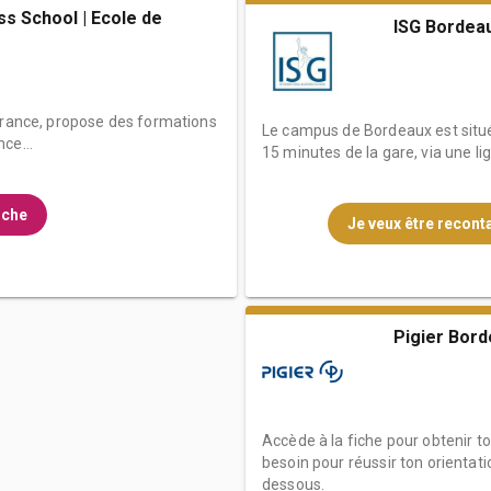
ss School | Ecole de
ISG Bordea
 France, propose des formations
Le campus de Bordeaux est situé
ce...
15 minutes de la gare, via une li
fiche
Je veux être reconta
Pigier Bor
Accède à la fiche pour obtenir t
besoin pour réussir ton orientati
dessous.