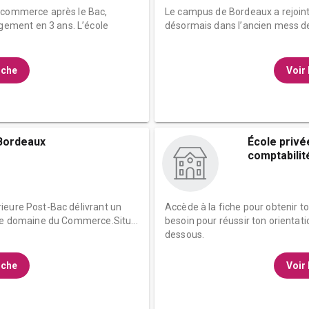
e commerce après le Bac,
Le campus de Bordeaux a rejoint l
ment en 3 ans. L’école
désormais dans l’ancien mess des
fiche
Voir 
Bordeaux
École priv
comptabilité
ieure Post-Bac délivrant un
Accède à la fiche pour obtenir t
 le domaine du Commerce.Situ...
besoin pour réussir ton orientati
dessous.
fiche
Voir 