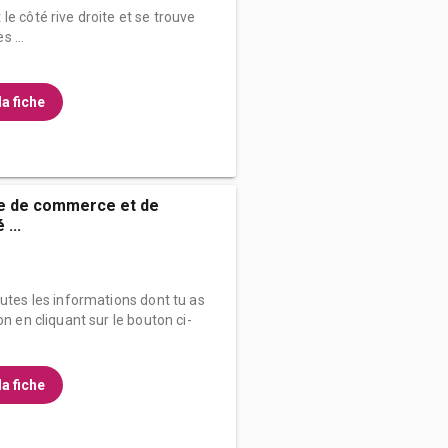
e côté rive droite et se trouve
 ...
la fiche
ée de commerce et de
 ...
outes les informations dont tu as
on en cliquant sur le bouton ci-
la fiche