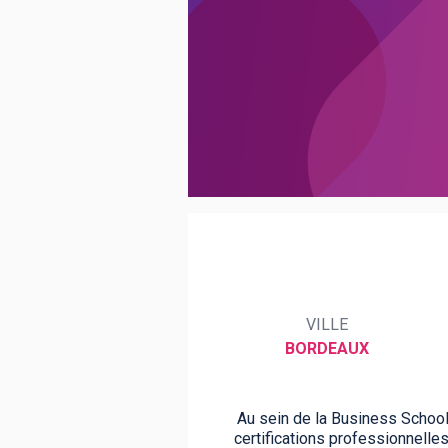
BTS
Écoles
Masters
Licences pro
Articles
CAP
Bac pro
Bachelors
VILLE
BORDEAUX
Au sein de la Business Scho
certifications professionnelle