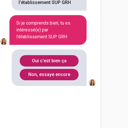
l'établissement SUP GRH
Si je comprends bien, tu es
intéressé(e) par
l'établissement SUP GRH
En alternance
En initial
Oui c'est bien ça
Non, essaye encore
En alternance
En initial
En alternance
En initial