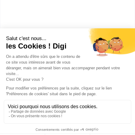
Formations
Bac+3
:
Bachelor Marketing & Commerce International
Publicité sur le réseau digiSchool
C.G.U/C.G.V
Contact