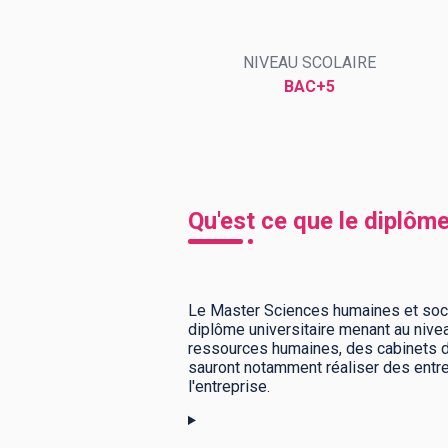
NIVEAU SCOLAIRE
BTS
Écoles
Masters
BAC+5
Licences pro
Articles
CAP
Bac pro
Qu'est ce que le diplôm
Bachelors
Le Master Sciences humaines et socia
diplôme universitaire menant au nivea
ressources humaines, des cabinets d
sauront notamment réaliser des entr
l'entreprise.