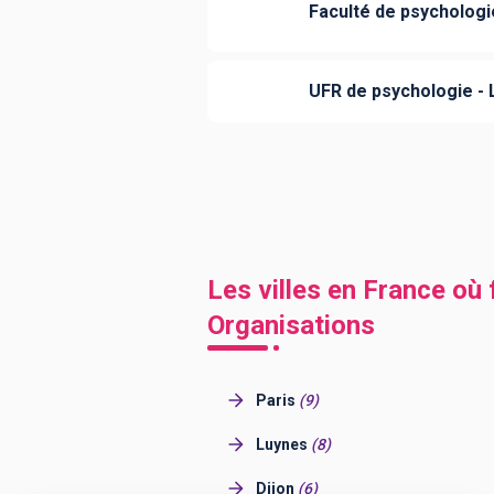
Faculté de psychologi
UFR de psychologie - L
Les villes en France où
Organisations
Paris
(
9
)
Luynes
(
8
)
Dijon
(
6
)