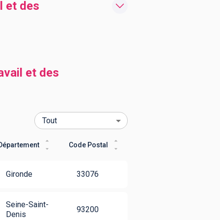
l et des
vail et des
Département
Code Postal
Gironde
33076
Seine-Saint-
93200
Denis