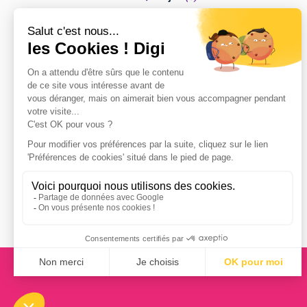
Saint-Denis
(
5
)
Boulogne-Billancourt
(
4
)
Strasbourg
(
4
)
Toulouse
(
4
)
Angers
(
3
)