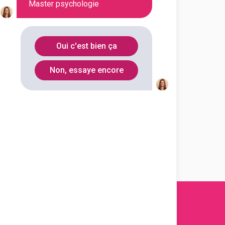
Master psychologie
Nancy
(
1
)
Nanterre
(
1
)
Oui c'est bien ça
Nantes
(
1
)
Non, essaye encore
Poitiers
(
1
)
Reims
(
1
)