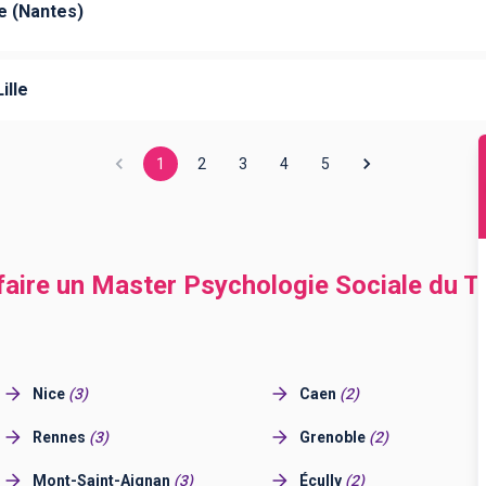
e (Nantes)
ille
1
2
3
4
5
 faire un Master Psychologie Sociale du Tr
Nice
(
3
)
Caen
(
2
)
Rennes
(
3
)
Grenoble
(
2
)
Mont-Saint-Aignan
(
3
)
Écully
(
2
)