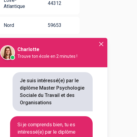
Loire-
44312
Atlantique
Nord
59653
Charlotte
Trouve ton école en 2 minutes !
avail et des
Je suis intéressé(e) par le
diplôme Master Psychologie
Sociale du Travail et des
Organisations
Clermont-Ferrand
(
1
)
Lyon
(
1
)
Si je comprends bien, tu es
intéressé(e) par le diplôme
Orsay
(
1
)