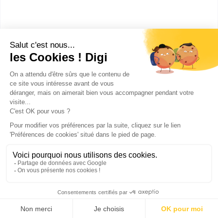
INSA Rouen :
Institut
Seine-
national des
7680
Maritime
sciences
appliquées
1
2
Publicité sur le réseau digiSchool
C.G.U/C.G.V
Contact
Tous droits réservés 2011-
2026