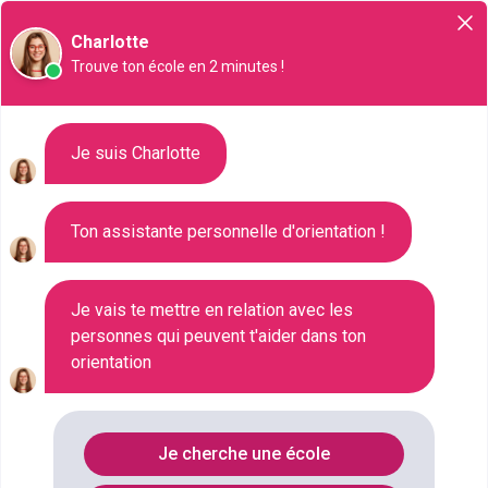
Orientation
Charlotte
Trouve ton école en 2 minutes !
Liste des 14 MBA à Strasbourg
Je suis Charlotte
Ton assistante personnelle d'orientation !
Où faire le diplôme
MBA
à
Strasbourg
?
Je vais te mettre en relation avec les
personnes qui peuvent t'aider dans ton
Consultez ci-dessous la liste de toutes les
orientation
formations de type MBA à Strasbourg (Bas-Rhin).
Faites votre choix parmi les 14 formations de type
MBA référencées à Strasbourg
Je cherche une école
FILTRES