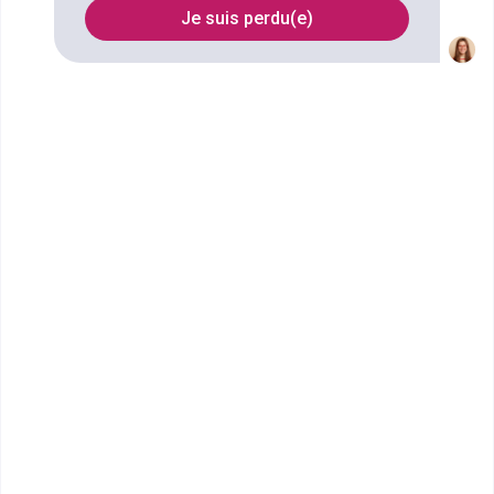
Je suis perdu(e)
Nom
Filtrer
ISG Strasbourg
Master of Science & MBA
Implanté à Strasbourg depuis plus de 20 ans, situé
dans le quartier historique de la petite France, &ag...
Bac+5
Voir la fiche
Epitech Strasbourg