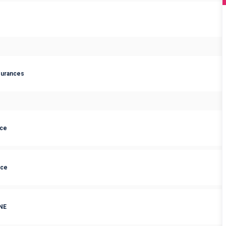
surances
nce
nce
NE