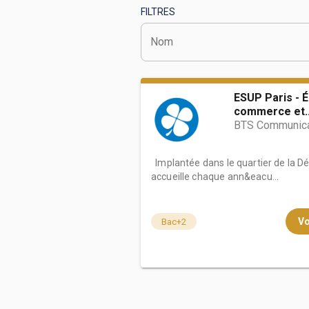
FILTRES
Nom
BTS
Écoles
Masters
Licences pro
Articles
ESUP Paris - 
CAP
commerce et..
BTS Communica
Bac pro
Bachelors
Implantée dans le quartier de la D
accueille chaque ann&eacu...
Vo
Bac+2