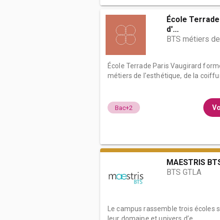
École Terrade 
d'...
BTS métiers de 
École Terrade Paris Vaugirard form
métiers de l'esthétique, de la coiffure
Vo
Bac+2
MAESTRIS BTS
BTS GTLA
Le campus rassemble trois écoles s
leur domaine et univers d’e...