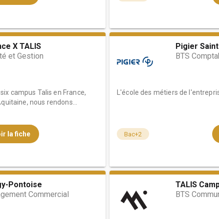
nce X TALIS
Pigier Sain
té et Gestion
BTS Comptab
ix campus Talis en France,
L'école des métiers de l'entrepri
quitaine, nous rendons...
ir la fiche
Bac+2
gy-Pontoise
TALIS Camp
gement Commercial
BTS Commun