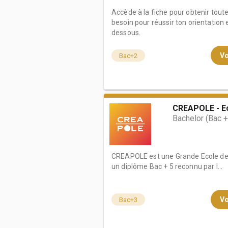
Accède à la fiche pour obtenir tout
besoin pour réussir ton orientation e
dessous.
Vo
Bac+2
CREAPOLE - Ec
Bachelor (Bac 
CREAPOLE est une Grande Ecole de D
un diplôme Bac + 5 reconnu par l...
Vo
Bac+3