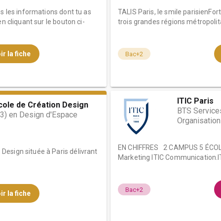
es les informations dont tu as
TALIS Paris, le smile parisienF
n cliquant sur le bouton ci-
trois grandes régions métropolita
ir la fiche
Bac+2
ITIC Paris
ole de Création Design
BTS Service
+3) en Design d'Espace
Organisation
EN CHIFFRES 2 CAMPUS 5 ÉCOL
esign située à Paris délivrant
Marketing ITIC Communication.IT
Bac+2
ir la fiche