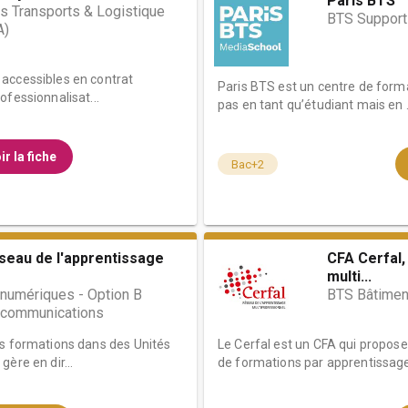
Paris BTS
s Transports & Logistique
BTS Support 
A)
accessibles en contrat
Paris BTS est un centre de form
ofessionnalisat...
pas en tant qu’étudiant mais en .
ir la fiche
Bac+2
éseau de l'apprentissage
CFA Cerfal,
multi...
numériques - Option B
BTS Bâtimen
t communications
es formations dans des Unités
Le Cerfal est un CFA qui propos
ère en dir...
de formations par apprentissage e