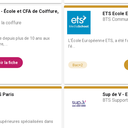
- École et CFA de Coiffure,
ETS Ecole 
BTS Commun
la coiffure
e depuis plus de 10 ans aux
L'École Européenne ETS, a été f
, ...
l’é...
ir la fiche
Bac+2
 Paris
Sup de V - 
BTS Support 
upérieures spécialisées dans