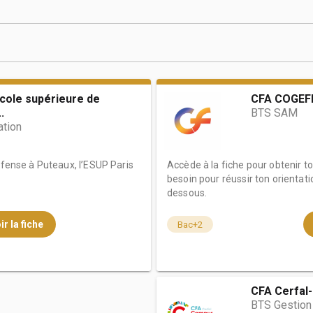
École supérieure de
CFA COGEF
.
BTS SAM
tion
éfense à Puteaux, l’ESUP Paris
Accède à la fiche pour obtenir t
besoin pour réussir ton orientati
dessous.
ir la fiche
Bac+2
CFA Cerfal
BTS Gestion