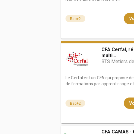
Vo
Bac+2
CFA Cerfal, r
multi...
BTS Metiers d
Le Cerfal est un CFA qui propose d
de formations par apprentissage et g
Vo
Bac+2
CFA CAMAS - 