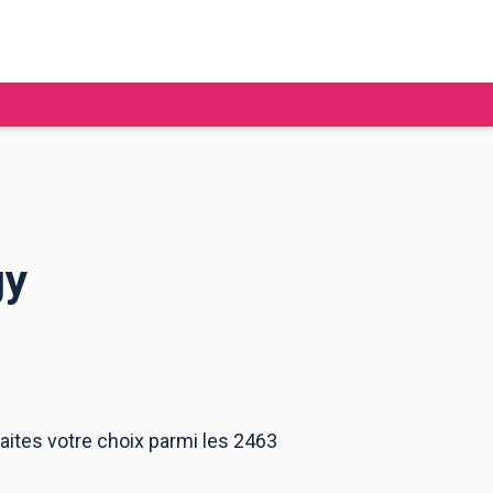
gy
tudier à l'étranger
Ecoles de commerce
Job étudiant
BAFA
Ecoles d'ingénieur
ie étudiante
Universités
ogement étudiant
Faites votre choix parmi les 2463
ourses