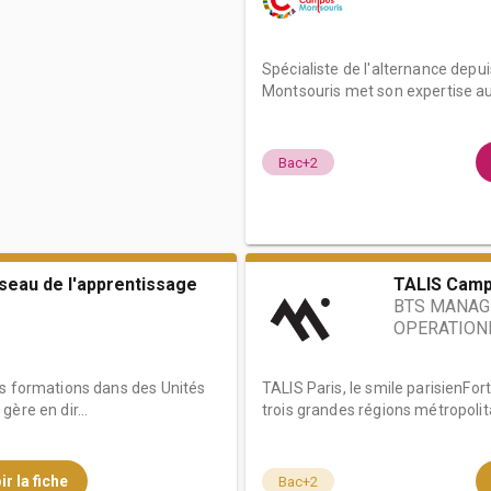
Spécialiste de l'alternance depu
Montsouris met son expertise au 
Bac+2
éseau de l'apprentissage
TALIS Camp
BTS MANAG
OPERATION
es formations dans des Unités
TALIS Paris, le smile parisienF
ère en dir...
trois grandes régions métropolita
ir la fiche
Bac+2