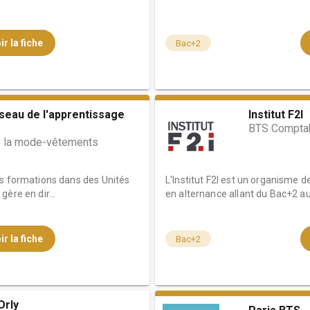
ir la fiche
Bac+2
éseau de l'apprentissage
Institut F2I
BTS Comptab
e la mode-vêtements
es formations dans des Unités
L'Institut F2I est un organisme 
ère en dir...
en alternance allant du Bac+2 au
ir la fiche
Bac+2
Orly