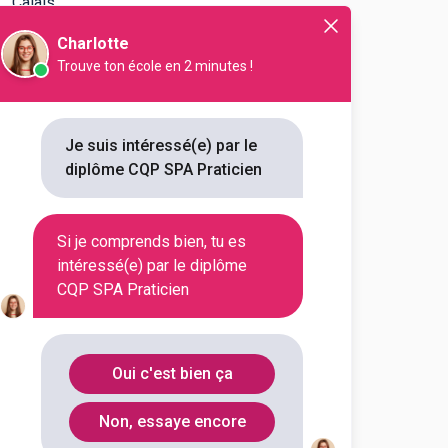
Calais
Charlotte
Aube
10000
Trouve ton école en 2 minutes !
Loire-
44200
Je suis intéressé(e) par le
Atlantique
diplôme CQP SPA Praticien
Si je comprends bien, tu es
intéressé(e) par le diplôme
CQP SPA Praticien
Oui c'est bien ça
Niort
(
1
)
Non, essaye encore
Rennes
(
1
)