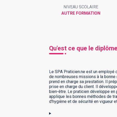
NIVEAU SCOLAIRE
AUTRE FORMATION
BTS
Écoles
Masters
Licences pro
Articles
CAP
Qu'est ce que le diplôm
Bac pro
Bachelors
Le SPA Praticien.ne est un employé d
de nombreuses missions à la bonne ges
prend en charge sa prestation. Il pré
prise en charge du client. Il développ
bien-être. Le praticien développe en p
applique les bonnes méthodes de trava
d’hygiène et de sécurité en vigueur e