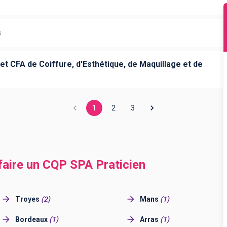
s
et CFA de Coiffure, d'Esthétique, de Maquillage et de
1
2
3
 faire un CQP SPA Praticien
Troyes
(
2
)
Mans
(
1
)
Bordeaux
(
1
)
Arras
(
1
)