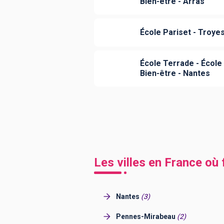
Bien-être - Arras
École Pariset - Troye
École Terrade - École 
Bien-être - Nantes
Les villes en France où
Nantes
(
3
)
Pennes-Mirabeau
(
2
)