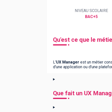
NIVEAU SCOLAIRE
BAC+5
BTS
Écoles
Masters
Licences pro
Articles
CAP
Qu'est ce que le méti
Bac pro
Bachelors
L'
UX Manager
est un métier cons
d'une application ou d'une platefo
Que fait un UX Manag