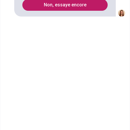
Non, essaye encore
médico-technique à domicile pour
les prestataires de santé à
domicile ?
Vous souhaitez devenir
intervenant médico-
technique à domicile pour les prestataires de
santé à domicile
? Cette profession émergente
répond aux défis auxquels est confronté notre
système de santé. Vous souhaitez en savoir plus ?
Lisez la suite de cet article.
Présentation du métier
d’intervenant médico-