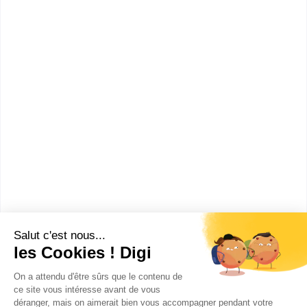
Directrice Commerciale
Couture ?
Combien gagne un Directeur
Commercial Couture -
Directrice Commerciale
Couture ?
Ces métiers peuvent aussi
t'intéresser