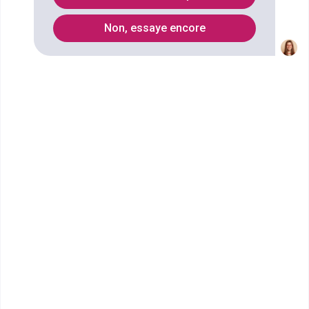
marketing, commercialisation et gestion (EGC) à
Non, essaye encore
Chalon-sur-Saône ? digiSchool Orientation a trouvé
pour vous 2 Responsable en marketing,
commercialisation et gestion (EGC) à Chalon-sur-
Saône. Renseignez-vous ci-dessous sur
l'établissement à Chalon-sur-Saône qui mène à ce
diplôme. Vous trouverez toutes les informations sur
les établissements et les formations comme le
programme, le rythme ou encore les débouchés,
mais aussi tout ce qu'il faut savoir pour vous
inscrire au Responsable en marketing,
commercialisation et gestion (EGC) à Chalon-sur-
Saône .
Ecole de Gestion et de
Commerce de l'Ain
Responsable en marketing,