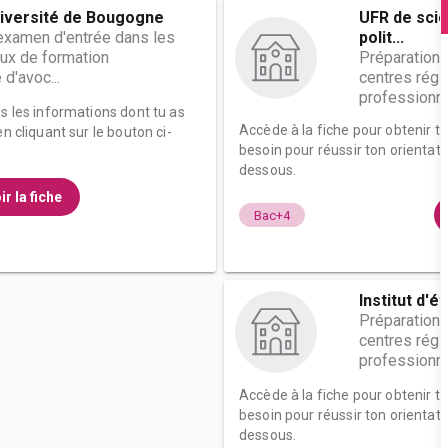
iversité de Bougogne
UFR de sci
'examen d'entrée dans les
polit...
ux de formation
Préparation 
d'avoc...
centres régi
professionnel
es les informations dont tu as
Accède à la fiche pour obtenir t
n cliquant sur le bouton ci-
besoin pour réussir ton orientati
dessous.
ir la fiche
Bac+4
Institut d'é
Préparation 
centres régi
professionnel
Accède à la fiche pour obtenir t
besoin pour réussir ton orientati
dessous.