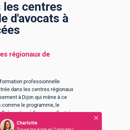
 les centres
e d'avocats à
cées
res régionaux de
 formation professionnelle
entrée dans les centres régionaux
ssement à Dijon qui mène à ce
ns comme le programme, le
u Préparation à l'examen d'entrée
Charlotte
Trouve ton école en 2 minutes !