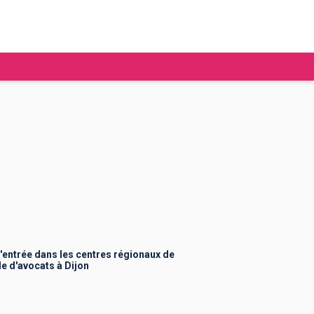
tudier à l'étranger
Ecoles de commerce
Job étudiant
BAFA
Ecoles d'ingénieur
ie étudiante
Universités
ogement étudiant
'entrée dans les centres régionaux de
e d'avocats à Dijon
ourses