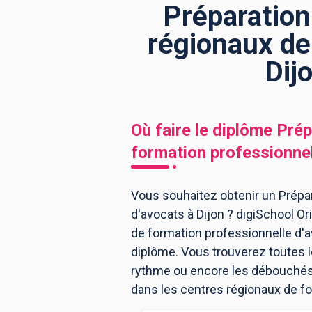
Préparation
régionaux de
BTS
Écoles
Masters
Dij
Licences pro
Articles
CAP
Où faire le diplôme
Prép
Bac pro
formation professionnel
Bachelors
Vous souhaitez obtenir un Prépar
d'avocats à Dijon ? digiSchool Or
de formation professionnelle d'a
diplôme. Vous trouverez toutes 
rythme ou encore les débouchés, 
dans les centres régionaux de fo