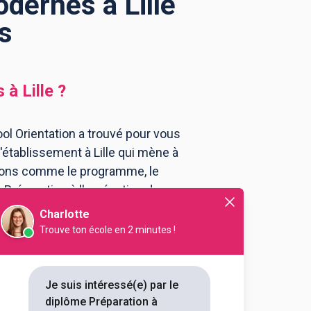
odernes à Lille
s
s
à
Lille
?
ool Orientation a trouvé pour vous
'établissement à Lille qui mène à
tions comme le programme, le
 Préparation à l'agrégation de
Charlotte
Trouve ton école en 2 minutes !
res et Arts
 l'agrégation de lettres
Je suis intéressé(e) par le
diplôme Préparation à
outes les informations dont tu as