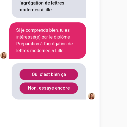
l'agrégation de lettres
on en cliquant sur le bouton ci-
modernes à lille
Voir la fiche
Si je comprends bien, tu es
intéressé(e) par le diplôme
Préparation à l'agrégation de
lettres modernes à Lille
 lettres langues arts et
 l'agrégation de lettres
Oui c'est bien ça
outes les informations dont tu as
on en cliquant sur le bouton ci-
Non, essaye encore
Voir la fiche