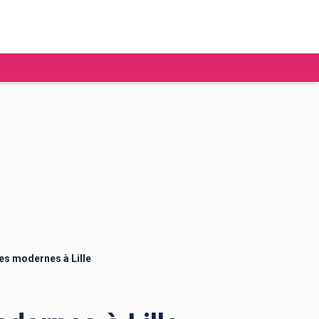
tudier à l'étranger
Ecoles de commerce
Job étudiant
BAFA
Ecoles d'ingénieur
ie étudiante
Universités
ogement étudiant
res modernes à Lille
ourses