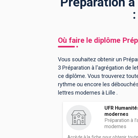
Préparation à 
BTS
Écoles
Masters
Licences pro
Articles
Où faire le diplôme
Prép
CAP
Bac pro
Vous souhaitez obtenir un Prépara
3 Préparation à l'agrégation de l
Bachelors
ce diplôme. Vous trouverez tout
rythme ou encore les débouchés, m
lettres modernes à Lille .
UFR Humanités
modernes
Préparation à l'
modernes
Accède à la fiche pour obtenir tout