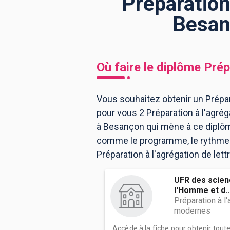
Préparation
Besan
BTS
Écoles
Masters
Licences pro
Articles
Où faire le diplôme
Prép
CAP
Bac pro
Vous souhaitez obtenir un Prépar
pour vous 2 Préparation à l'agr
Bachelors
à Besançon qui mène à ce diplôm
comme le programme, le rythme ou
Préparation à l'agrégation de le
UFR des scien
l'Homme et d..
Préparation à l'
modernes
Accède à la fiche pour obtenir tout