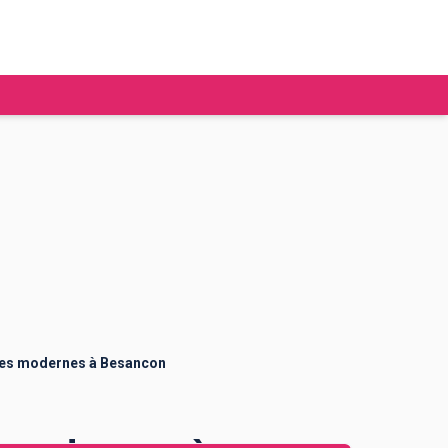
tudier à l'étranger
Ecoles de commerce
Job étudiant
BAFA
Ecoles d'ingénieur
ie étudiante
Universités
ogement étudiant
ttres modernes à Besancon
ourses