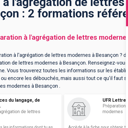
 à l'agrégation de lettre
çon : 2 formations référ
aration à l'agrégation de lettres moderne
ation à l'agrégation de lettres modernes à Besançon ? di
égation de lettres modernes à Besançon. Renseignez-vous
e. Vous trouverez toutes les informations sur les établ
 encore les débouchés, mais aussi tout ce qu'il faut sa
ttres modernes à Besançon .
ces du langage, de
UFR Lettres
.
Préparation à
agrégation de lettres
modernes
es les informations dont tu as
Accède à la fiche pour obtenir t