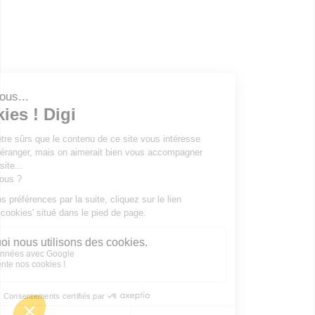
thermique individuel
Accède à la fiche pour obtenir toutes les
informations dont tu as besoin pour réussir ton
orientation en cliquant sur le bouton ci-dessous.
CAP ou équivalent
Voir la fiche
Publicité sur le réseau digiSchool
C.G.U/C.G.V
Contact
Tous droits réservés 2011-
2026