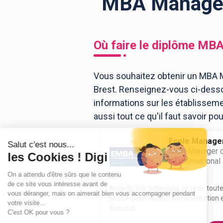
MBA Manageme
BTS
Écoles
Masters
Où faire le diplôme
MBA
Licences pro
Articles
Vous souhaitez obtenir un MBA 
CAP
Brest. Renseignez-vous ci-desso
Bac pro
informations sur les établissem
Bachelors
aussi tout ce qu'il faut savoir 
Ecole Manage
MBA Manager d
à l’international
Accède à la fiche pour obtenir tout
besoin pour réussir ton orientation e
dessous.