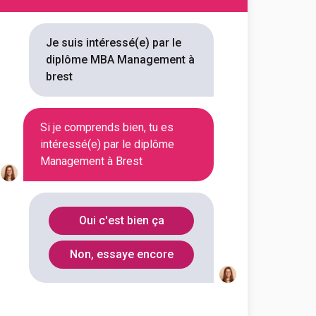
on référencée
Je suis intéressé(e) par le
diplôme MBA Management à
brest
pour vous 1 MBA Management à
ous trouverez toutes les
Si je comprends bien, tu es
intéressé(e) par le diplôme
ou encore les débouchés, mais
Management à Brest
Oui c'est bien ça
Non, essaye encore