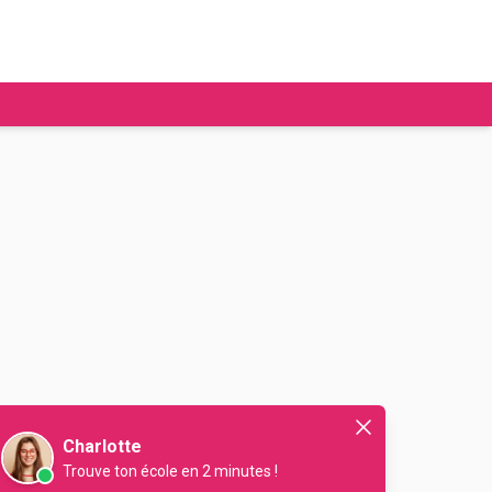
tudier à l'étranger
Ecoles de commerce
Job étudiant
BAFA
Ecoles d'ingénieur
ie étudiante
Universités
ogement étudiant
ourses
Charlotte
Trouve ton école en 2 minutes !