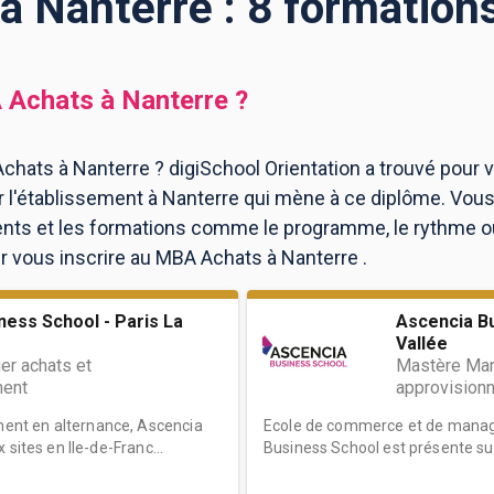
 Nanterre : 8 formation
 Achats
à
Nanterre
?
chats à Nanterre ? digiSchool Orientation a trouvé pour 
l'établissement à Nanterre qui mène à ce diplôme. Vous
ents et les formations comme le programme, le rythme 
our vous inscrire au MBA Achats à Nanterre .
ness School - Paris La
Ascencia B
Vallée
r achats et
Mastère Man
ment
approvision
nt en alternance, Ascencia
Ecole de commerce et de manag
sites en Ile-de-Franc...
Business School est présente sur 