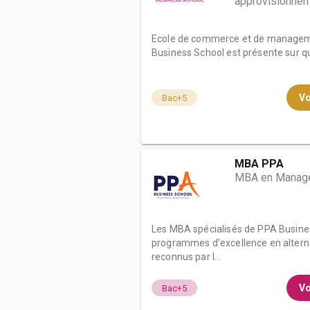
approvisionne
Ecole de commerce et de manageme
Business School est présente sur qua
Vo
Bac+5
MBA PPA
MBA en Manage
Les MBA spécialisés de PPA Busine
programmes d'excellence en alter
reconnus par l...
Vo
Bac+5