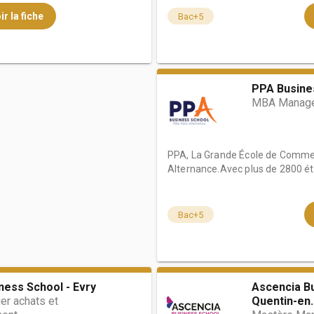
ir la fiche
Bac+5
PPA Busines
MBA Manage
PPA, La Grande École de Comme
Alternance.Avec plus de 2800 étu
Bac+5
ness School - Evry
Ascencia Bu
r achats et
Quentin-en..