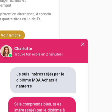
ager achats et
nement
ement en alternance, Ascencia
quatre sites en Ile-de-Fr...
Voir la fiche
Charlotte
Trouve ton école en 2 minutes !
EONARD DE VINCI
rie et Management des Achats
Je suis intéressé(e) par le
diplôme MBA Achats à
outes les informations dont tu as
nanterre
on en cliquant sur le bouton ci-
Si je comprends bien, tu es
Voir la fiche
intéressé(e) par le diplôme à