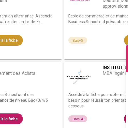
ment
Mastère Man
approvision
nt en alternance, Ascencia
Ecole de commerce et de manag
tre sites en Ile-de-Fr...
Business School est présente sur 
ir la fiche
Bac+5
INSTITUT L
ment des Achats
MBA Ingénié
ss School sont des
Accède à la fiche pour obtenir t
nance de niveau Bac+3/4/5
besoin pour réussir ton orientati
dessous.
ir la fiche
Bac+4