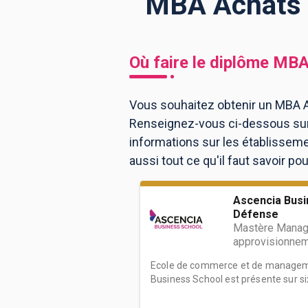
MBA Achats à
BTS
Écoles
Masters
Où faire le diplôme
MBA
Licences pro
Articles
Vous souhaitez obtenir un MBA A
CAP
Renseignez-vous ci-dessous sur 
Bac pro
informations sur les établissem
Bachelors
aussi tout ce qu'il faut savoir p
Ascencia Busi
Défense
Mastère Manage
approvisionne
Ecole de commerce et de manageme
Business School est présente sur six 