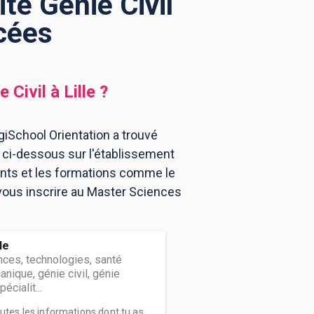
té Génie Civil
ncées
e Civil
à
Lille
?
igiSchool Orientation a trouvé
s ci-dessous sur l'établissement
ments et les formations comme le
 vous inscrire au Master Sciences
le
ces, technologies, santé
nique, génie civil, génie
cialit...
outes les informations dont tu as