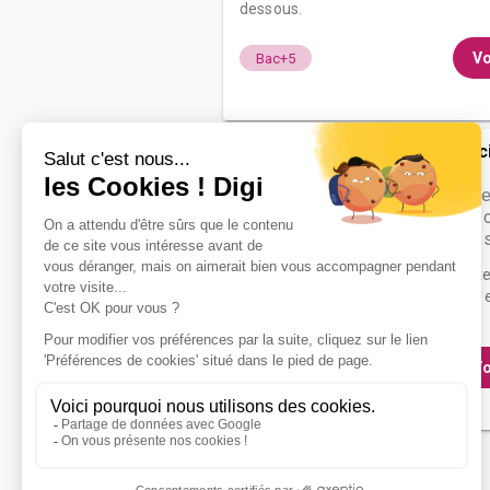
dessous.
Vo
Bac+5
Institut des s
Valen...
Master Science
mention génie c
aménagement spé
Accède à la fiche pour obtenir tout
besoin pour réussir ton orientation e
dessous.
Vo
Bac+5