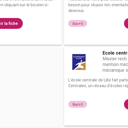
n cliquant sur le bouton ci-
besoin pour réussir ton orientati
dessous.
ir la fiche
Bac+5
Ecole centra
Master rech.
mention méca
mécanique sp
L'école centrale de Lille fait pa
Centrales, un réseau d'écoles ré
Bac+5