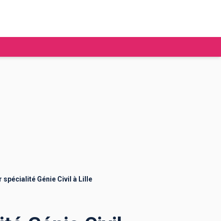
tudier à l'étranger
Ecoles de commerce
Job étudiant
BAFA
Ecoles d'ingénieur
ie étudiante
Universités
ogement étudiant
spécialité Génie Civil à Lille
ourses