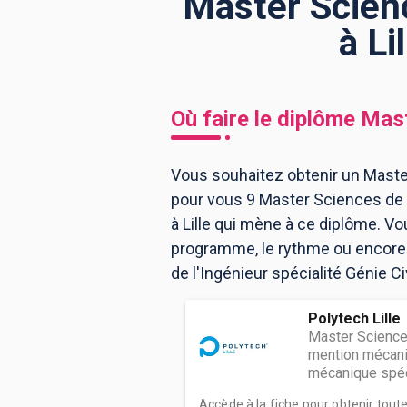
Master Scienc
à Li
BTS
Écoles
Masters
Licences pro
Articles
Où faire le diplôme
Mast
CAP
Bac pro
Vous souhaitez obtenir un Master 
pour vous 9 Master Sciences de l
Bachelors
à Lille qui mène à ce diplôme. V
programme, le rythme ou encore l
de l'Ingénieur spécialité Génie Civi
Polytech Lille
Master Science
mention mécaniq
mécanique spécia
Accède à la fiche pour obtenir tout