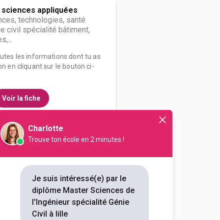
 sciences appliquées
ces, technologies, santé
 civil spécialité bâtiment,
s,...
outes les informations dont tu as
on en cliquant sur le bouton ci-
Voir la fiche
Charlotte
Trouve ton école en 2 minutes !
le
ces, technologies, santé
nique, génie civil, génie
cialit...
Je suis intéressé(e) par le
diplôme Master Sciences de
outes les informations dont tu as
l'Ingénieur spécialité Génie
on en cliquant sur le bouton ci-
Civil à lille