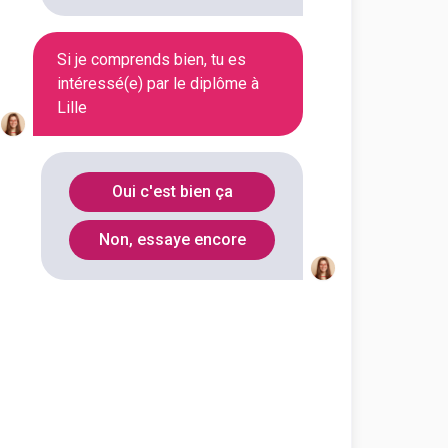
Voir la fiche
Si je comprends bien, tu es
intéressé(e) par le diplôme à
Lille
 sciences appliquées
ces, technologies, santé
 civil spécialité ingénierie
Oui c'est bien ça
i...
outes les informations dont tu as
Non, essaye encore
on en cliquant sur le bouton ci-
Voir la fiche