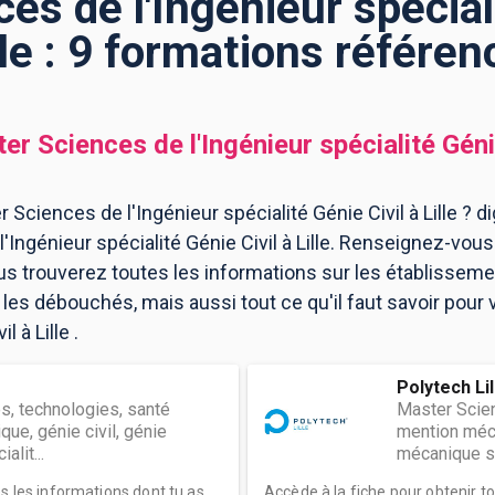
es de l'Ingénieur spéciali
lle : 9 formations référe
er Sciences de l'Ingénieur spécialité Géni
Sciences de l'Ingénieur spécialité Génie Civil à Lille ? d
'Ingénieur spécialité Génie Civil à Lille. Renseignez-vou
ous trouverez toutes les informations sur les établisse
es débouchés, mais aussi tout ce qu'il faut savoir pour
l à Lille .
Polytech Lil
s, technologies, santé
Master Scien
ue, génie civil, génie
mention méca
lit...
mécanique spé
es les informations dont tu as
Accède à la fiche pour obtenir t