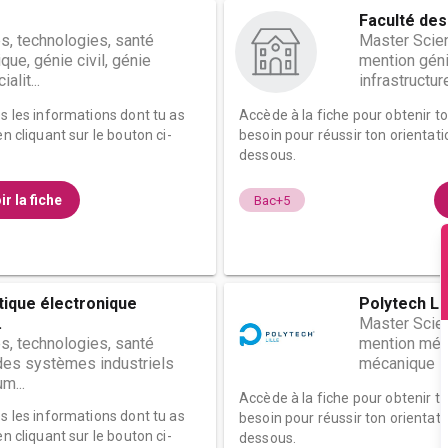
Faculté des
s, technologies, santé
Master Scien
ue, génie civil, génie
mention génie
lit...
infrastructure
es les informations dont tu as
Accède à la fiche pour obtenir t
n cliquant sur le bouton ci-
besoin pour réussir ton orientati
dessous.
ir la fiche
Bac+5
tique électronique
Polytech Lil
.
Master Scien
s, technologies, santé
mention méca
des systèmes industriels
mécanique spé
m...
Accède à la fiche pour obtenir t
es les informations dont tu as
besoin pour réussir ton orientati
n cliquant sur le bouton ci-
dessous.