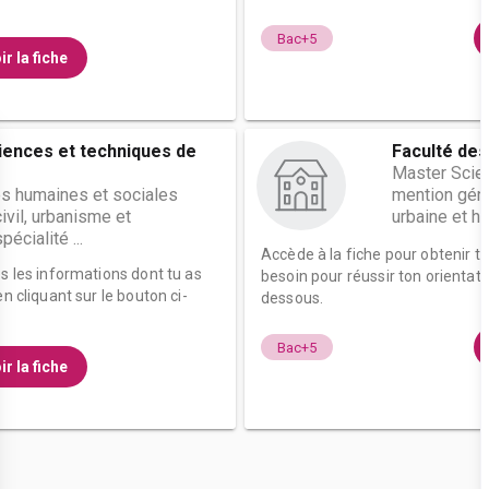
Bac+5
ir la fiche
ciences et techniques de
Faculté des
Master Scien
s humaines et sociales
mention génie
ivil, urbanisme et
urbaine et hab
cialité ...
Accède à la fiche pour obtenir t
es les informations dont tu as
besoin pour réussir ton orientati
n cliquant sur le bouton ci-
dessous.
Bac+5
ir la fiche