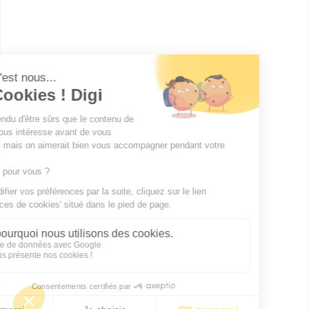
politiques sociales spécialité
sant...
Accède à la fiche pour obtenir toutes les
informations dont tu as besoin pour réussir ton
orientation en cliquant sur le bouton ci-dessous.
Bac+5
Voir la fiche
Publicité sur le réseau digiSchool
C.G.U/C.G.V
Contact
Tous droits réservés 2011-
2026