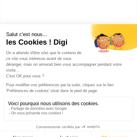
politiques sociales spécialité
sant...
Accède à la fiche pour obtenir toutes les
informations dont tu as besoin pour réussir ton
orientation en cliquant sur le bouton ci-dessous.
Bac+5
Voir la fiche
Publicité sur le réseau digiSchool
C.G.U/C.G.V
Contact
Tous droits réservés 2011-
2026