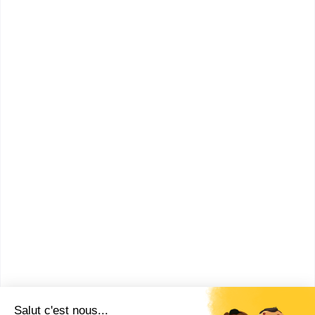
technologies, santé mention
santé spécialité
physiopathologie humaine, ...
Accède à la fiche pour obtenir toutes les
informations dont tu as besoin pour réussir ton
orientation en cliquant sur le bouton ci-dessous.
Bac+5
Voir la fiche
UFR de pharmacie (Amiens)
Master rech. Sciences,
technologies, santé mention
santé spécialité interactions
moléculaires ...
Accède à la fiche pour obtenir toutes les
informations dont tu as besoin pour réussir ton
orientation en cliquant sur le bouton ci-dessous.