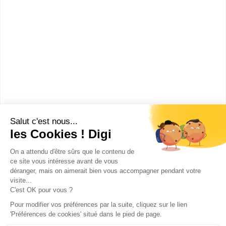
Bac+5
Voir la fiche
ESGCI
Mastère Green Marketing et
Business
Accède à la fiche pour obtenir toutes les
informations dont tu as besoin pour réussir ton
orientation en cliquant sur le bouton ci-dessous.
Bac+5
Voir la fiche