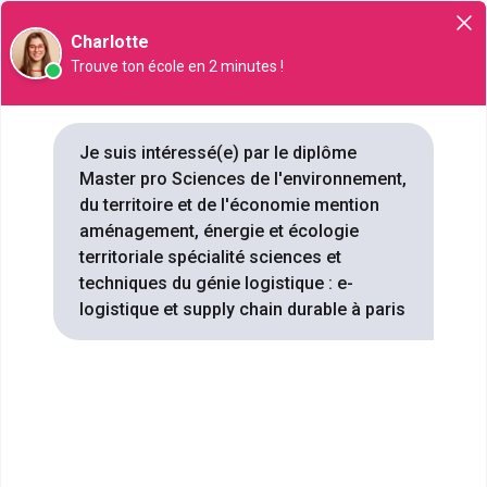
Orientation
Charlotte
Trouve ton école en 2 minutes !
Master pro Sciences de
Je suis intéressé(e) par le diplôme
Master pro Sciences de l'environnement,
l'environnement, du territoire et
du territoire et de l'économie mention
de l'économie mention
aménagement, énergie et écologie
aménagement, énergie et
territoriale spécialité sciences et
écologie territoriale spécialité
techniques du génie logistique : e-
sciences et techniques du
logistique et supply chain durable à paris
génie logistique : e-logistique
et supply chain durable à Paris
: 4 formations référencées