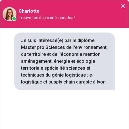
Orientation
Charlotte
Trouve ton école en 2 minutes !
Master pro Sciences de
Je suis intéressé(e) par le diplôme
Master pro Sciences de l'environnement,
l'environnement, du territoire et
du territoire et de l'économie mention
de l'économie mention
aménagement, énergie et écologie
aménagement, énergie et
territoriale spécialité sciences et
écologie territoriale spécialité
techniques du génie logistique : e-
sciences et techniques du
logistique et supply chain durable à lyon
génie logistique : e-logistique
et supply chain durable à Lyon :
3 formations référencées