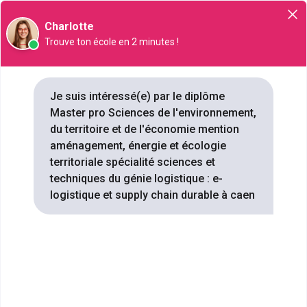
Orientation
Charlotte
Trouve ton école en 2 minutes !
Master pro Sciences de
Je suis intéressé(e) par le diplôme
Master pro Sciences de l'environnement,
l'environnement, du territoire et
du territoire et de l'économie mention
de l'économie mention
aménagement, énergie et écologie
aménagement, énergie et
territoriale spécialité sciences et
écologie territoriale spécialité
techniques du génie logistique : e-
sciences et techniques du
logistique et supply chain durable à caen
génie logistique : e-logistique
et supply chain durable À Caen
: 1 formation référencée