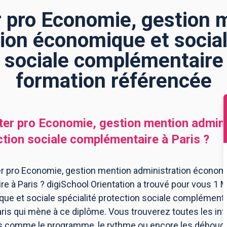
 pro Economie, gestion 
ion économique et social
 sociale complémentaire 
formation référencée
er pro Economie, gestion mention admini
ection sociale complémentaire
à
Paris
?
r pro Economie, gestion mention administration économiq
e à Paris ? digiSchool Orientation a trouvé pour vous 1 
ue et sociale spécialité protection sociale complémenta
ris qui mène à ce diplôme. Vous trouverez toutes les inf
s comme le programme, le rythme ou encore les débouchés