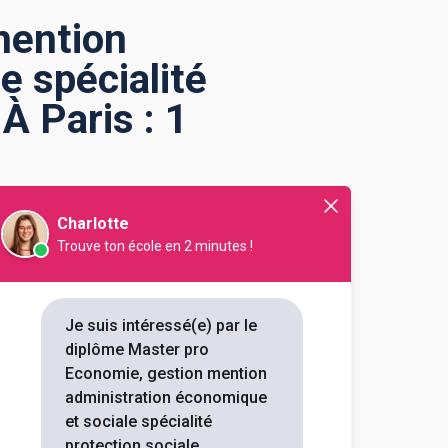
mention
e spécialité
À Paris : 1
Charlotte
stration économique et
Trouve ton école en 2 minutes !
Je suis intéressé(e) par le
ue et sociale spécialité
diplôme Master pro
Master pro Economie, gestion
Economie, gestion mention
ire à Paris. Renseignez-vous ci-
administration économique
ormations sur les
et sociale spécialité
, mais aussi tout ce qu'il faut
protection sociale