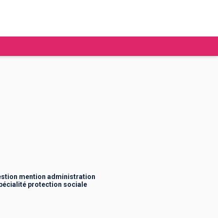
tudier à l'étranger
Ecoles de commerce
Job étudiant
BAFA
Ecoles d'ingénieur
ie étudiante
Universités
ogement étudiant
stion mention administration
écialité protection sociale
ourses