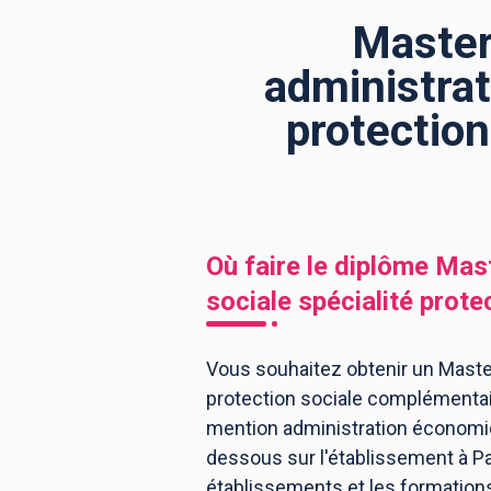
Master
administrat
BTS
Écoles
Masters
protection
Licences pro
Articles
CAP
Bac pro
Bachelors
Où faire le diplôme
Mast
sociale spécialité prot
Vous souhaitez obtenir un Maste
protection sociale complémentair
mention administration économiq
dessous sur l'établissement à Pa
établissements et les formation