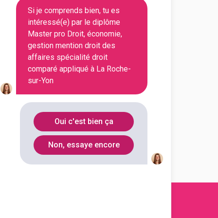
Si je comprends bien, tu es
tholique d'études supérieures
intéressé(e) par le diplôme
 public des affaires
Master pro Droit, économie,
gestion mention droit des
affaires spécialité droit
outes les informations dont tu as
comparé appliqué à La Roche-
on en cliquant sur le bouton ci-
sur-Yon
Voir la fiche
Oui c'est bien ça
Non, essaye encore