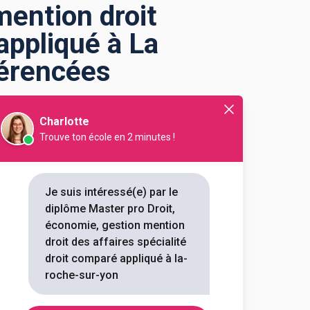
mention droit
appliqué à La
férencées
Charlotte
roit des affaires
Trouve ton école en 2 minutes !
Je suis intéressé(e) par le
 spécialité droit comparé
diplôme Master pro Droit,
it, économie, gestion mention
économie, gestion mention
s ci-dessous sur l'établissement
droit des affaires spécialité
s établissements et les
droit comparé appliqué à la-
u'il faut savoir pour vous
roche-sur-yon
t comparé appliqué à La Roche-