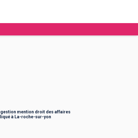
tudier à l'étranger
Ecoles de commerce
Job étudiant
BAFA
Ecoles d'ingénieur
ie étudiante
Universités
ogement étudiant
gestion mention droit des affaires
pliqué à La-roche-sur-yon
ourses