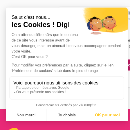
Institut catho
Master Droit pri
Accède à la fiche pour obtenir tout
besoin pour réussir ton orientation e
dessous.
Vo
Bac+5