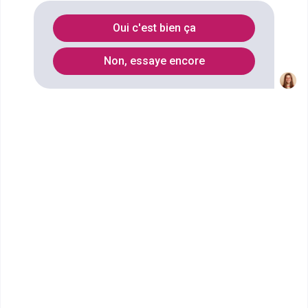
appliqué
à
Aix-en-provence
?
Oui c'est bien ça
Vous souhaitez obtenir un Master pro Droit,
Non, essaye encore
économie, gestion mention droit des affaires
spécialité droit comparé appliqué à Aix-en-Provence
? digiSchool Orientation a trouvé pour vous 4 Master
pro Droit, économie, gestion mention droit des
affaires spécialité droit comparé appliqué à Aix-en-
Provence. Renseignez-vous ci-dessous sur
l'établissement à Aix-en-Provence qui mène à ce
diplôme. Vous trouverez toutes les informations sur
les établissements et les formations comme le
programme, le rythme ou encore les débouchés,
mais aussi tout ce qu'il faut savoir pour vous
inscrire au Master pro Droit, économie, gestion
mention droit des affaires spécialité droit comparé