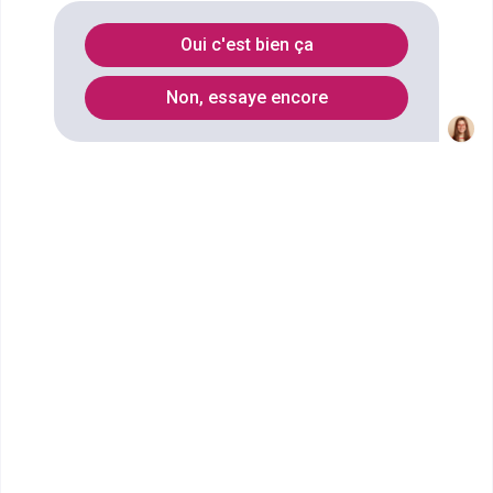
international spécialité marketing et
Oui c'est bien ça
vente
à
Paris
?
Non, essaye encore
Vous souhaitez obtenir un Master pro Droit,
économie, gestion mention développement
commercial et international spécialité marketing et
vente à Paris ? digiSchool Orientation a trouvé pour
vous 15 Master pro Droit, économie, gestion
mention développement commercial et international
spécialité marketing et vente à Paris. Renseignez-
vous ci-dessous sur l'établissement à Paris qui
mène à ce diplôme. Vous trouverez toutes les
informations sur les établissements et les
formations comme le programme, le rythme ou
encore les débouchés, mais aussi tout ce qu'il faut
savoir pour vous inscrire au Master pro Droit,