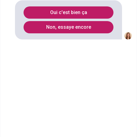
entreprises spécialité gestion des
Oui c'est bien ça
ressources humaines
à
Rouen
?
Non, essaye encore
Vous souhaitez obtenir un Master pro Droit,
économie, gestion mention administration et
gestion des entreprises spécialité gestion des
ressources humaines à Rouen ? digiSchool
Orientation a trouvé pour vous 2 Master pro Droit,
économie, gestion mention administration et
gestion des entreprises spécialité gestion des
ressources humaines à Rouen. Renseignez-vous ci-
dessous sur l'établissement à Rouen qui mène à ce
diplôme. Vous trouverez toutes les informations sur
les établissements et les formations comme le
programme, le rythme ou encore les débouchés,
mais aussi tout ce qu'il faut savoir pour vous