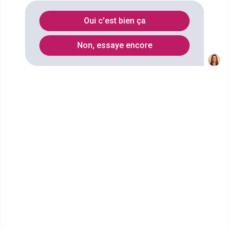
et communication spécialité
Oui c'est bien ça
communication internet-gestion
éditoriale
à
St-herblain
?
Non, essaye encore
Vous souhaitez obtenir un Master pro Arts, lettres,
langues mention information et communication
spécialité communication internet-gestion éditoriale
à Saint-Herblain ? digiSchool Orientation a trouvé
pour vous 3 Master pro Arts, lettres, langues
mention information et communication spécialité
communication internet-gestion éditoriale à Saint-
Herblain. Renseignez-vous ci-dessous sur
l'établissement à Saint-Herblain qui mène à ce
diplôme. Vous trouverez toutes les informations sur
les établissements et les formations comme le
programme, le rythme ou encore les débouchés,