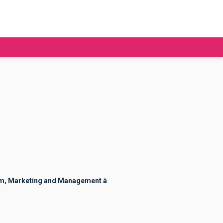
tudier à l'étranger
Ecoles de commerce
Job étudiant
BAFA
Ecoles d'ingénieur
ie étudiante
Universités
ogement étudiant
sm, Marketing and Management à
ourses