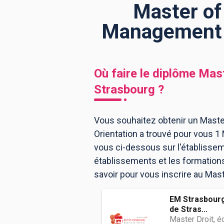
Master of
Management À
BTS
Écoles
Masters
Licences pro
Articles
Où faire le diplôme
Mast
CAP
Strasbourg
?
Bac pro
Bachelors
Vous souhaitez obtenir un Maste
Orientation a trouvé pour vous 
vous ci-dessous sur l'établissem
établissements et les formation
savoir pour vous inscrire au Ma
EM Strasbour
de Stras...
Master Droit, 