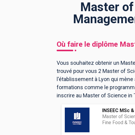
Master of
Management
BTS
Écoles
Masters
Licences pro
Articles
Où faire le diplôme
Mast
CAP
Bac pro
Vous souhaitez obtenir un Maste
Bachelors
trouvé pour vous 2 Master of S
l'établissement à Lyon qui mène 
formations comme le programme, 
inscrire au Master of Science i
INSEEC MSc &
Master of Scie
Fine Food & To