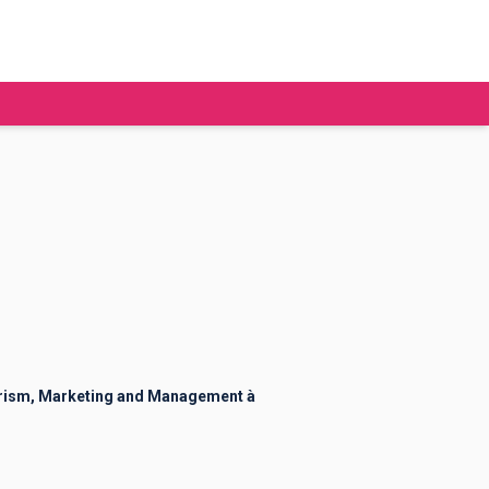
tudier à l'étranger
Ecoles de commerce
Job étudiant
BAFA
Ecoles d'ingénieur
ie étudiante
Universités
ogement étudiant
urism, Marketing and Management à
ourses