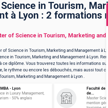
 Science in Tourism, Mar
 à Lyon : 2 formations 
er of Science in Tourism, Marketing an
r of Science in Tourism, Marketing and Management à Lyo
cience in Tourism, Marketing and Management à Lyon. Re
à ce diplôme. Vous trouverez toutes les informations sur
le rythme ou encore les débouchés, mais aussi tout ce q
n Tourism, Marketing and Management à Lyon .
 MBA - Lyon
Faculté de 
nce in Luxury Management,
de...
urism - 50% anglais
Master Scie
mention géog
tourisme spéc