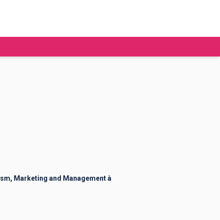
tudier à l'étranger
Ecoles de commerce
Job étudiant
BAFA
Ecoles d'ingénieur
ie étudiante
Universités
ogement étudiant
rism, Marketing and Management à
ourses