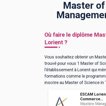
Master of
Management
BTS
Écoles
Masters
Licences pro
Articles
Où faire le diplôme
Mast
CAP
Lorient
?
Bac pro
Bachelors
Vous souhaitez obtenir un Master
trouvé pour vous 1 Master of Sc
l'établissement à Lorient qui mè
formations comme le programme, 
inscrire au Master of Science in
ESCAM Lorient
Commerce...
Mastère Manage